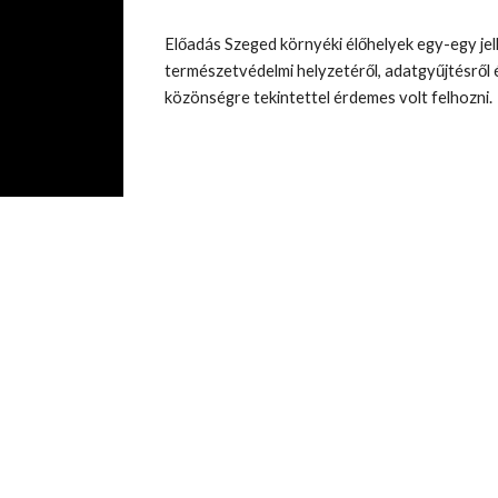
Előadás Szeged környéki élőhelyek egy-egy jelle
természetvédelmi helyzetéről, adatgyűjtésről és
közönségre tekintettel érdemes volt felhozni.