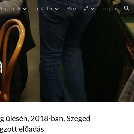
Programok
Tudástér
Blog
🔗
english
ion
a
g ülésén, 2018-ban, Szeged 
gzott előadás