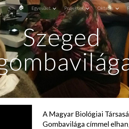
🏠
Egyesület
Projektek
Oktatas
ip to main content
Skip to navigat
Szeged 
gombavilág
A Magyar Biológiai Társasá
Gombavilága címmel elhan