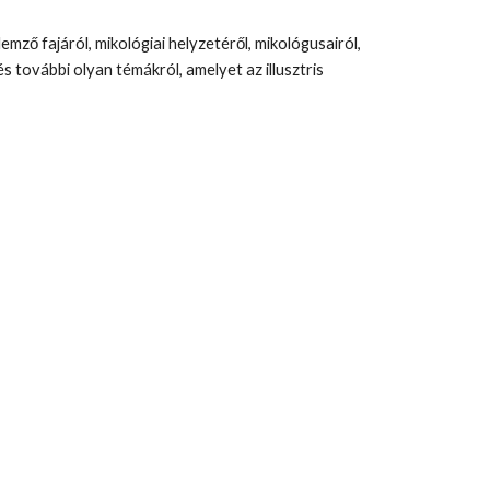
mző fajáról, mikológiai helyzetéről, mikológusairól, 
 további olyan témákról, amelyet az illusztris 