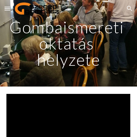
Skip to main content
Skip to navigation
Gombaismereti 
oktatás 
helyzete