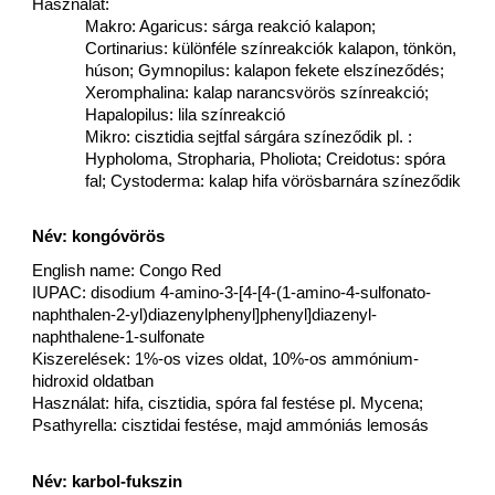
Használat:
Makro: Agaricus: sárga reakció kalapon;
Cortinarius: különféle színreakciók kalapon, tönkön,
húson; Gymnopilus: kalapon fekete elszíneződés;
Xeromphalina: kalap narancsvörös színreakció;
Hapalopilus: lila színreakció
Mikro: cisztidia sejtfal sárgára színeződik pl. :
Hypholoma, Stropharia, Pholiota; Creidotus: spóra
fal; Cystoderma: kalap hifa vörösbarnára színeződik
Név: kongóvörös
English name: Congo Red
IUPAC: disodium 4-amino-3-[4-[4-(1-amino-4-sulfonato-
naphthalen-2-yl)diazenylphenyl]phenyl]diazenyl-
naphthalene-1-sulfonate
Kiszerelések: 1%-os vizes oldat, 10%-os ammónium-
hidroxid oldatban
Használat: hifa, cisztidia, spóra fal festése pl. Mycena;
Psathyrella: cisztidai festése, majd ammóniás lemosás
Név: karbol-fukszin