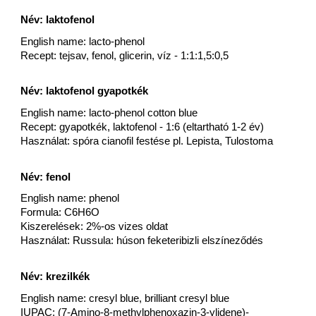
Név: laktofenol
English name: lacto-phenol
Recept: tejsav, fenol, glicerin, víz - 1:1:1,5:0,5
Név: laktofenol gyapotkék
English name: lacto-phenol cotton blue
Recept: gyapotkék, laktofenol - 1:6 (eltartható 1-2 év)
Használat: spóra cianofil festése pl. Lepista, Tulostoma
Név: fenol
English name: phenol
Formula: C6H6O
Kiszerelések: 2%-os vizes oldat
Használat: Russula: húson feketeribizli elszíneződés
Név: krezilkék
English name: cresyl blue, brilliant cresyl blue
IUPAC: (7-Amino-8-methylphenoxazin-3-ylidene)-