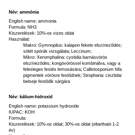
Név: ammónia
English name: ammonia
Formula: NH3
Kiszerelések: 10%-os vizes oldat
Használat:
Makro: Gymnopilus: kalapon fekete elszíneződés;
sötét spórák vizsgálata; Leccinum;
Mikro: Xeromphalina: cystidia barnásvörös
elszíneződés; kongóvörössel kombinálva, vagy a
felesleges festés lemosására; Callistosporium hifa
pigmentek vörösre festődnek; Stropharia: cisztidai
belseje festődik sárgára
Név: kálium-hidroxid
English name: potassium hydroxide
IUPAC: KOH
Formula:
Kiszerelések: 10%-os oldat; 30%-os oldat (eltartható 1-2
év)