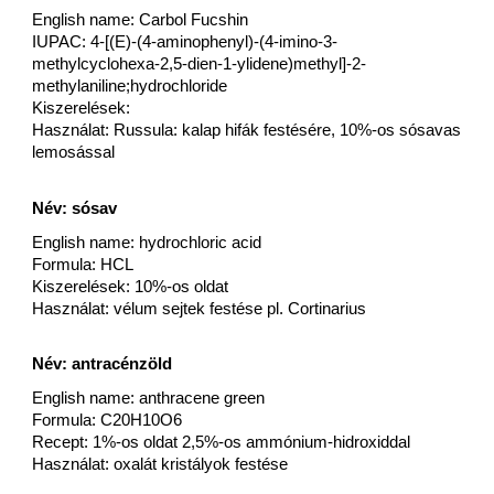
English name: Carbol Fucshin
IUPAC: 4-[(E)-(4-aminophenyl)-(4-imino-3-
methylcyclohexa-2,5-dien-1-ylidene)methyl]-2-
methylaniline;hydrochloride
Kiszerelések:
Használat: Russula: kalap hifák festésére, 10%-os sósavas
lemosással
Név: sósav
English name: hydrochloric acid
Formula: HCL
Kiszerelések: 10%-os oldat
Használat: vélum sejtek festése pl. Cortinarius
Név: antracénzöld
English name: anthracene green
Formula: C20H10O6
Recept: 1%-os oldat 2,5%-os ammónium-hidroxiddal
Használat: oxalát kristályok festése