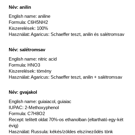
Név: anilin
English name: aniline
Formula: C6H5NH2
Kiszerelések: 100%
Használat: Agaricus: Schaeffer teszt, anilin és salétromsav
Név: salétromsav
English name: nitric acid
Formula: HNO3
Kiszerelések: tömény
Használat: Agaricus: Schaeffer teszt, anilin + salétromsav
Név: gvajakol
English name: guiaiacol, guiaiac
IUPAC: 2-Methoxyphenol
Formula: C7H8O2
Recept: telített oldat 70%-os ethanolban (eltartható egy-két
évig)
Használat: Russula: kékés/zöldes elszíneződés tönk