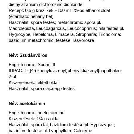
diethylazanium dichlorozinc dichloride
Recept: 0,5 g krezilkék +100 ml 1%-os ethanol oldat
(eltartható: néhány hét)
Használat: spóra festés; metachromic spóra pl.
Macrolepiota, Leucoagaricus, Leucocoprinus; hifa festés pl.
Hygrocybe, Hebeloma, Limacella, Stropharia; Tricholoma:
bazídium metachromic festése lilásvörösre
Név: Szudánvörös
English name: Sudan III
IUPAC: 1-{[4-(Phenyldiazenyl)phenyl]diazenyl}naphthalen-
2-ol
Kiszerelések: telített oldat
Használat: spóra olajcsepp festés
Név: acetokármin
English name: acetocarmine
Kiszerelések: 1%-os oldat
Használat: spóra fal, bazídium festése pl. Hypsizygus;
bazídium festése pl. Lyophyllum, Calocybe