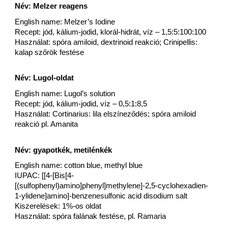
Név: Melzer reagens
English name: Melzer’s Iodine
Recept: jód, kálium-jodid, klorál-hidrát, víz – 1,5:5:100:100
Használat: spóra amiloid, dextrinoid reakció; Crinipellis:
kalap szőrök festése
Név: Lugol-oldat
English name: Lugol’s solution
Recept: jód, kálium-jodid, víz – 0,5:1:8,5
Használat: Cortinarius: lila elszíneződés; spóra amiloid
reakció pl. Amanita
Név: gyapotkék, metilénkék
English name: cotton blue, methyl blue
IUPAC: [[4-[Bis[4-
[(sulfophenyl)amino]phenyl]methylene]-2,5-cyclohexadien-
1-ylidene]amino]-benzenesulfonic acid disodium salt
Kiszerelések: 1%-os oldat
Használat: spóra falának festése, pl. Ramaria