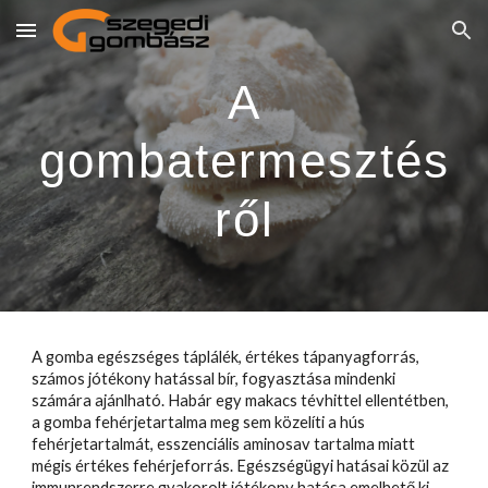
Skip to main content
Skip to navigation
A
gombatermesztés
ről
A gomba egészséges táplálék, értékes tápanyagforrás,
számos jótékony hatással bír, fogyasztása mindenki
számára ajánlható. Habár egy makacs tévhittel ellentétben,
a gomba fehérjetartalma meg sem közelíti a hús
fehérjetartalmát, esszenciális aminosav tartalma miatt
mégis értékes fehérjeforrás. Egészségügyi hatásai közül az
immunrendszerre gyakorolt jótékony hatása emelhető ki.