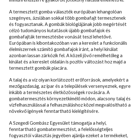
A termesztett gomba választék európában lehangolóan
szegényes, ázsiában sokkal több gombafajt termesztenek
és fogyasztanak. A gombák biológiájának jobb megértését
célzó tudományos kutatások újabb gombafajok és
gombafajták termesztésbe vonását teszi lehetővé.
Európában is kibontakozóban van a kereslet a funkcionális
élelmiszernek számító gombafajok iránt, a helyi kínálat
azonban lassan zárkózik fel. A közeli jövő remélhetőleg a
kínálat és a kereslet oldalán is pozitív változást hoz majd a
termesztett gombák piacára.
A talaj és a víz olyan korlátozott erőforrások, amelyekért a
mezőgazdaság, az ipar és a települések versenyeznek, egyre
inkább a természetes életközösségek rovására. A
gombatermesztés környezetkímélő módon, alacsony talaj és
vízfelhasználással a felhasználáshoz közel megvalósítható a
növekvő igények fenntartható kielégítésére.
A Szegedi Gombász Egyesület támogatja a helyi,
fenntartható gombatermesztést, a felelősségteljes
fogyasztói választás jegyében ajánlja ezeket a termékeket,