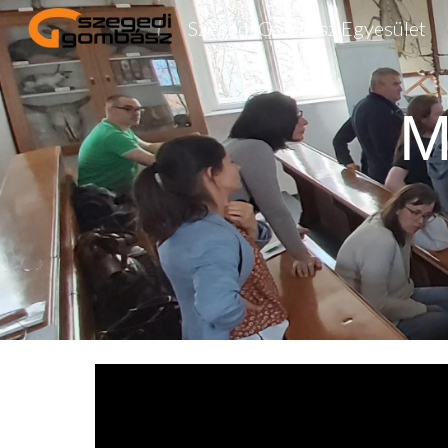
Szegedi Gombász Egyesület
Sk
M