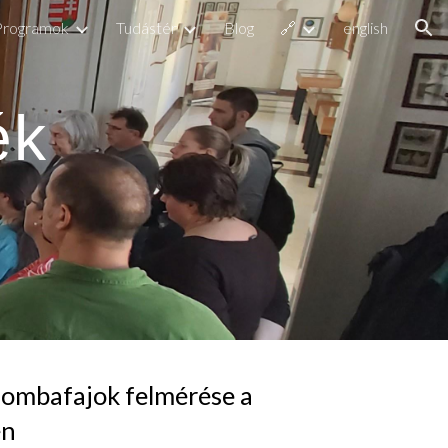
Programok
Tudástér
Blog
🔗
english
ion
ék
gombafajok felmérése a
én