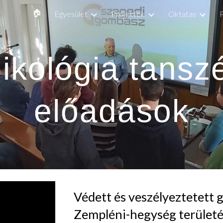
🏠
Egyesület
Projektek
Oktatas
ip to main content
Skip to navigat
ikológia tansz
előadások
Védett és veszélyeztetett 
Zempléni-hegység terület