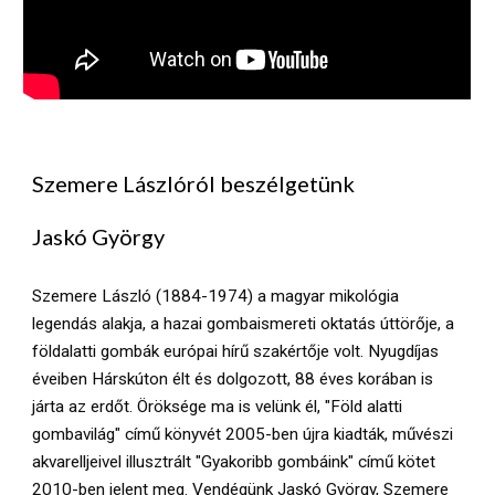
Szemere Lászlóról beszélgetünk
Jaskó György
Szemere László (1884-1974) a magyar mikológia 
legendás alakja, a hazai gombaismereti oktatás úttörője, a 
földalatti gombák európai hírű szakértője volt. Nyugdíjas 
éveiben Hárskúton élt és dolgozott, 88 éves korában is 
járta az erdőt. Öröksége ma is velünk él, "Föld alatti 
gombavilág" című könyvét 2005-ben újra kiadták, művészi 
akvarelljeivel illusztrált "Gyakoribb gombáink" című kötet 
2010-ben jelent meg. Vendégünk Jaskó György, Szemere 