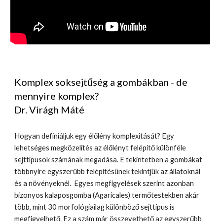
Komplex soksejtűség a gombákban - de
mennyire komplex?
Dr. Virágh Máté
Hogyan definiáljuk egy élőlény komplexitását? Egy
lehetséges megközelítés az élőlényt felépítő különféle
sejttípusok számának megadása. E tekintetben a gombákat
többnyire egyszerűbb felépítésűnek tekintjük az állatoknál
és a növényeknél. Egyes megfigyelések szerint azonban
bizonyos kalaposgomba (Agaricales) termőtestekben akár
több, mint 30 morfológiailag különböző sejttípus is
megfigyelhető. Ez a szám már összevethető az egyszerűbb