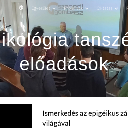
🏠
Egyesület
Projektek
Oktatas
ip to main content
Skip to navigat
ikológia tansz
előadások
Ismerkedés az epigéikus z
világával