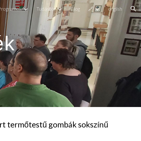
Programok
Tudástér
Blog
🔗
english
ion
ék
árt termőtestű gombák sokszínű