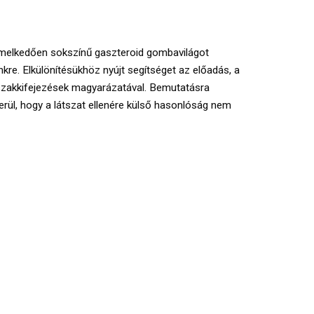
emelkedően sokszínű gaszteroid gombavilágot
inkre. Elkülönítésükhöz nyújt segítséget az előadás, a
 szakkifejezések magyarázatával. Bemutatásra
derül, hogy a látszat ellenére külső hasonlóság nem