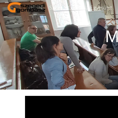
Szegedi Gombász Egyesület
Sk
M