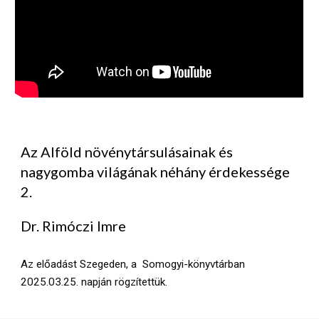
Az Alföld növénytársulásainak és
nagygomba világának néhány érdekessége
2.
Dr. Rimóczi Imre
Az előadást Szegeden, a Somogyi-könyvtárban
202
5
.0
3
.
25
. napján rögzítettük.