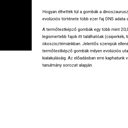
Hogyan élhették túl a gombák a dinoszaurus
evolúciós története több ezer faj DNS adata a
A termőtestképző gombák egy több mint 20,00
legismertebb fajok itt találhatóak (csiperkék, 
ökoszisztémánkban. Jelentős szerepük ellenér
termőtestképző gombák milyen evolúciós utakat
kialakulásáig. Az előadásban erre kaphatunk 
tanulmány sorozat alapján.