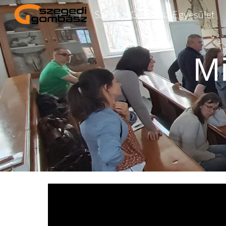
Szegedi Gombász Egyesület
Sk
Mi