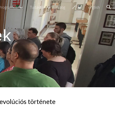
Programok
Tudástér
Blog
🔗
english
ion
k 
evolúciós története