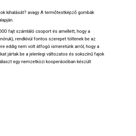
zok kihalását? avagy A termőtestképző gombák 
lapján.
0 fajt számláló csoport és amellett, hogy a 
tinóruk), rendkívül fontos szerepet töltenek be az 
e eddig nem volt átfogó ismeretünk arról, hogy a 
 jártak be a jelenlegi változatos és sokszínű fajok 
választ egy nemzetközi kooperációban készült 