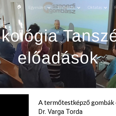
🏠
Egyesület
Projektek
Oktatas
ip to main content
Skip to navigat
kológia Tanszé
előadások
A termőtestképző gombák 
Dr. 
Varga Torda