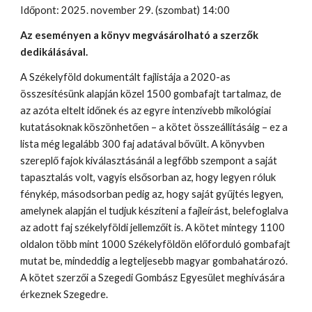
Időpont: 2025. november 29. (szombat) 14:00
Az eseményen a könyv megvásárolható a szerzők
dedikálásával.
A Székelyföld dokumentált fajlistája a 2020-as
összesítésünk alapján közel 1500 gombafajt tartalmaz, de
az azóta eltelt időnek és az egyre intenzívebb mikológiai
kutatásoknak köszönhetően – a kötet összeállításáig – ez a
lista még legalább 300 faj adatával bővült. A könyvben
szereplő fajok kiválasztásánál a legfőbb szempont a saját
tapasztalás volt, vagyis elsősorban az, hogy legyen róluk
fénykép, másodsorban pedig az, hogy saját gyűjtés legyen,
amelynek alapján el tudjuk készíteni a fajleírást, belefoglalva
az adott faj székelyföldi jellemzőit is. A kötet mintegy 1100
oldalon több mint 1000 Székelyföldön előforduló gombafajt
mutat be, mindeddig a legteljesebb magyar gombahatározó.
A kötet szerzői a Szegedi Gombász Egyesület meghívására
érkeznek Szegedre.