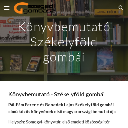
Skip to main content
Skip to navigation
Könyvbemutató
Székelyföld
gombái
Könyvbemutató - Székelyföld gombái
Pál-Fám Ferenc és Benedek Lajos Székelyföld gombái
című közös könyvének első magyarországi bemutatója
Helyszín: Somogyi-könyvtár, első emeleti közösségi tér