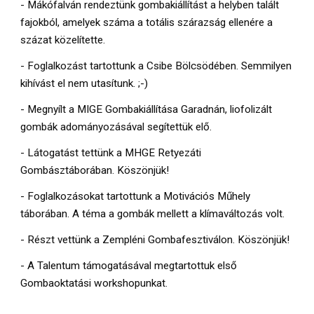
- Mákófalván rendeztünk gombakiállítást a helyben talált
fajokból, amelyek száma a totális szárazság ellenére a
százat közelítette.
- Foglalkozást tartottunk a Csibe Bölcsödében. Semmilyen
kihívást el nem utasítunk. ;-)
- Megnyílt a MIGE Gombakiállítása Garadnán, liofolizált
gombák adományozásával segítettük elő.
- Látogatást tettünk a MHGE Retyezáti
Gombásztáborában. Köszönjük!
- Foglalkozásokat tartottunk a Motivációs Műhely
táborában. A téma a gombák mellett a klímaváltozás volt.
- Részt vettünk a Zempléni Gombafesztiválon. Köszönjük!
- A Talentum támogatásával megtartottuk első
Gombaoktatási workshopunkat.