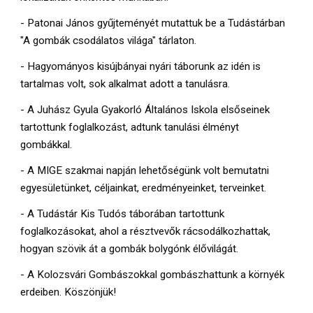
- Patonai János gyűjteményét mutattuk be a Tudástárban
"A gombák csodálatos világa" tárlaton.
- Hagyományos kisújbányai nyári táborunk az idén is
tartalmas volt, sok alkalmat adott a tanulásra.
- A Juhász Gyula Gyakorló Általános Iskola elsőseinek
tartottunk foglalkozást, adtunk tanulási élményt
gombákkal.
- A MIGE szakmai napján lehetőségünk volt bemutatni
egyesületünket, céljainkat, eredményeinket, terveinket.
- A Tudástár Kis Tudós táborában tartottunk
foglalkozásokat, ahol a résztvevők rácsodálkozhattak,
hogyan szövik át a gombák bolygónk élővilágát.
- A Kolozsvári Gombászokkal gombászhattunk a környék
erdeiben. Köszönjük!