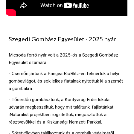
Szegedi Gombász Egyesület - 2025 nyár
Micsoda forró nyár volt a 2025-ös a Szegedi Gombász
Egyesület számára.
- Csemőn jártunk a Pangea BioBlitz-én felmértük a helyi
gombavilágot, és sok lelkes fiatalnak nyitottuk ki a szemét
a gombákra.
- Tőserdőn gombásztunk, a Kontyvirág Erdei Iskola
udvarán megbeszéltük, hogy mit találtunk, fajlistánkat
iNaturalist projektben rögzítettük, megosztottuk a
résztvevőkkel és a Kiskunsági Nemzeti Parkkal.
- Sötétvölgyben találkoztunk és a gombák védelméről