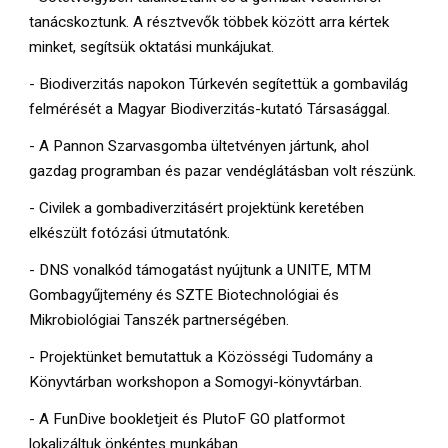
tanácskoztunk. A résztvevők többek között arra kértek
minket, segítsük oktatási munkájukat.
- Biodiverzitás napokon Túrkevén segítettük a gombavilág
felmérését a Magyar Biodiverzitás-kutató Társasággal.
- A Pannon Szarvasgomba ültetvényen jártunk, ahol
gazdag programban és pazar vendéglátásban volt részünk.
- Civilek a gombadiverzitásért projektünk keretében
elkészült fotózási útmutatónk.
- DNS vonalkód támogatást nyújtunk a UNITE, MTM
Gombagyűjtemény és SZTE Biotechnológiai és
Mikrobiológiai Tanszék partnerségében.
- Projektünket bemutattuk a Közösségi Tudomány a
Könyvtárban workshopon a Somogyi-könyvtárban.
- A FunDive bookletjeit és PlutoF GO platformot
lokalizáltuk önkéntes munkában.