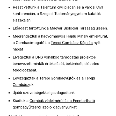
Részt vettünk a Talentum civil piacán és a városi Civil
konferencián, a Szegedi Tudományegyetem kutatók
éjszakáján.
Előadást tartottunk a Magyar Biológiai Társaság ülésén.
Megrendeztük a hagyományos Hajdú Mihály emléktúrát,
a Gombasimogatót, a
Terepi Gombász Képzés
nyílt
napját
Elvégeztük a
DNS vonalkód támogatás
projektbe
benevezett minták értékelését, bekérését, előzetes
feldolgozását.
Levizsgáztak a Terepi Gombagyűjtők és a
Terepi
Gombász
ok.
Újabb szövetségekkel gazdagodtunk.
Kiadtuk a
Gombák védelméről és a Fenntartható
gombagyűjtésről
szóló kiadványunkat.