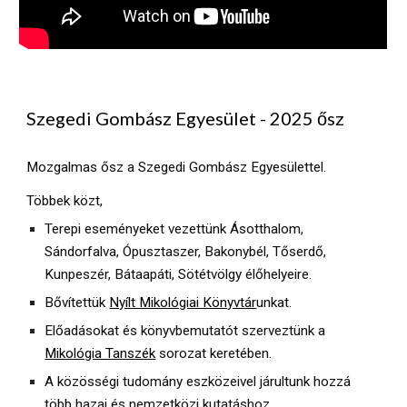
Szegedi Gombász Egyesület - 2025 ősz
Mozgalmas ősz a Szegedi Gombász Egyesülettel.
Többek közt,
Terepi eseményeket vezettünk Ásotthalom,
Sándorfalva, Ópusztaszer, Bakonybél, Tőserdő,
Kunpeszér, Bátaapáti, Sötétvölgy élőhelyeire.
Bővítettük
Nyílt Mikológiai Könyvtár
unkat.
Előadásokat és könyvbemutatót szerveztünk a
Mikológia Tanszék
sorozat keretében.
A közösségi tudomány eszközeivel járultunk hozzá
több hazai és nemzetközi kutatáshoz.