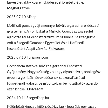
Egyesület aktív közreműködésével jöhetett létre.
Meghallgatom
2025.07.10 Minap
Liofilizált gombagyűjteménnyel bővült a garadnai erdészeti
gyűjtemény. A gombákat a Miskolci Gombász Egyesület
ajánlotta fel az erdészeti múzeum számára. Segítségükre
volt a Szegedi Gombász Egyesület és a Lillafüredi
Kisvasútért Alapítvány is.
Elolvasom
2025.07.10 Turizmus.com
Gombabemutatóval bővült a garadnai Erdészeti
Gyűjtemény. Nagy szükség volt egy olyan helyre, ahol egész
évben, a gombák növekedésének szezonalitásától
függetlenül, valóságos mivoltukban bemutathatók az erdő
ezen kincsei.
Elolvasom
2024.10.11 Szegedinap.hu
Különböző kinézet, különböző ízvilág – legalább egy tucat