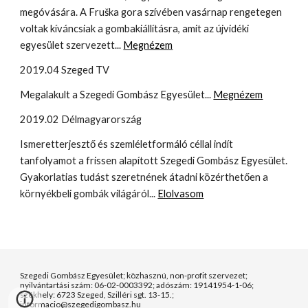
megóvására. A Fruška gora szívében vasárnap rengetegen
voltak kíváncsiak a gombakiállításra, amit az újvidéki
egyesület szervezett...
Megnézem
2019.04 Szeged TV
Megalakult a Szegedi Gombász Egyesület...
Megnézem
2019.02 Délmagyarország
Ismeretterjesztő és szemléletformáló céllal indít
tanfolyamot a frissen alapított Szegedi Gombász Egyesület.
Gyakorlatias tudást szeretnének átadni közérthetően a
környékbeli gombák világáról...
Elolvasom
Szegedi Gombász Egyesület; közhasznú, non-profit szervezet;
nyilvántartási szám: 06-02-0003392; adószám: 19141954-1-06;
székhely: 6723 Szeged, Szilléri sgt. 13-15.;
informacio@szegedigombasz.hu