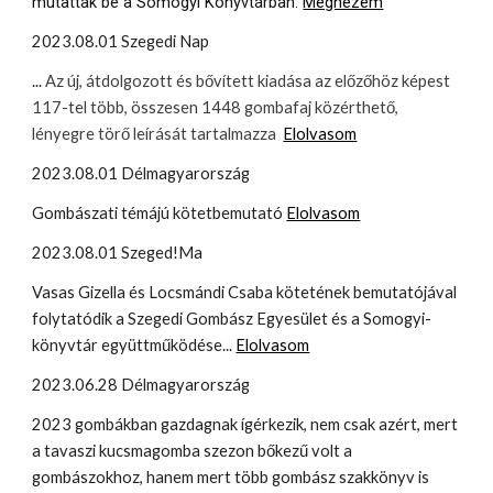
mutattak be a Somogyi Könyvtárban.
Megnézem
2023.08.01 Szegedi Nap
...
Az új, átdolgozott és bővített kiadása az előzőhöz képest
117-tel több, összesen 1448 gombafaj közérthető,
lényegre törő leírását tartalmazza
Elolvasom
2023.08.01 Délmagyarország
Gombászati témájú kötetbemutató
Elolvasom
2023.08.01 Szeged!Ma
Vasas Gizella és Locsmándi Csaba kötetének bemutatójával
folytatódik a Szegedi Gombász Egyesület és a Somogyi-
könyvtár együttműködése...
Elolvasom
2023.06.28
Délmagyarország
2023 gombákban gazdagnak ígérkezik, nem csak azért, mert
a tavaszi kucsmagomba szezon bőkezű volt a
gombászokhoz, hanem mert több gombász szakkönyv is