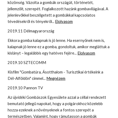
közönség. Vázolta a gombák országát, történetét,
jellemzőit, szerepét. Foglalkozott hazánk gombavilágával. A
jelenlevőkkel beszélgetett a gombákkal kapcsolatos
tévedésekről és tényekről...
Elolvasom
2019.11 Délmagyarország
Ekkora gomba kalapnak is jó lenne. Ha esernyőnek nem is,
kalapnak jó lenne ez a gomba, gondoltuk, amikor megláttuk a
kislányt – legalábbis egy hatéves fejére...
Elolvasom
2019.10 SZTECOMM
Kisfilm "Gombatúra, Ásotthalom - Turisztikai értékeink a
Dél-Alföldön" címmel...
Megnézem
2019.10 Pannon TV
Az újvidéki Gombászok Egyesülete azzal a céllal rendezett
bemutató jellegű napokat, hogy a polgárokhoz közelebb
hozza ezeknek a növényeknek a fontos szerepét a
természetben. Valamint, hogy rámutasson a gombák