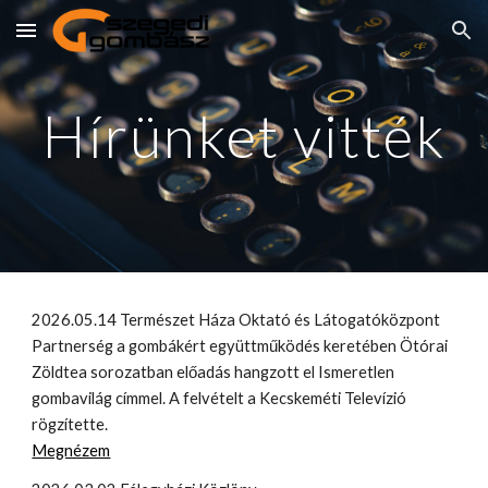
Skip to main content
Skip to navigation
Hírünket vitték
2026.05.14 Természet Háza Oktató és Látogatóközpont
Partnerség a gombákért együttműködés keretében Ötórai
Zöldtea sorozatban előadás hangzott el Ismeretlen
gombavilág címmel. A felvételt a Kecskeméti Televízió
rögzítette.
Megnézem