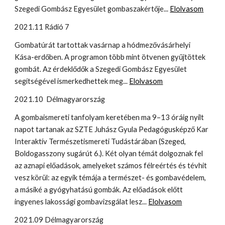
Szegedi Gombász Egyesület gombaszakértője...
Elolvasom
2021.11 Rádió 7
Gombatúrát tartottak vasárnap a hódmezővásárhelyi
Kása-erdőben. A programon több mint ötvenen gyűjtöttek
gombát. Az érdeklődők a Szegedi Gombász Egyesület
segítségével ismerkedhettek meg...
Elolvasom
2021.10 Délmagyarország
A gombaismereti tanfolyam keretében ma 9–13 óráig nyílt
napot tartanak az SZTE Juhász Gyula Pedagógusképző Kar
Interaktív Természetismereti Tudástárában (Szeged,
Boldog­asszony sugárút 6.). Két olyan témát dolgoznak fel
az aznapi előadások, amelyeket számos félreértés és tévhit
vesz körül: az egyik témája a természet- és gombavédelem,
a másiké a gyógyhatású gombák. Az elő­adások előtt
ingyenes lakossági gombavizsgálat lesz...
Elolvasom
2021.09 Délmagyarország