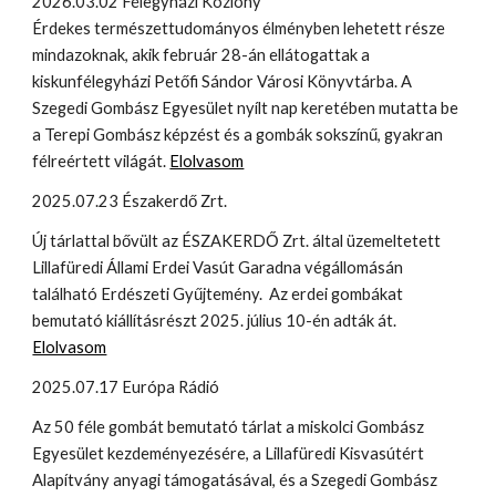
2026.03.02 Félegyházi Közlöny
Érdekes természettudományos élményben lehetett része
mindazoknak, akik február 28-án ellátogattak a
kiskunfélegyházi Petőfi Sándor Városi Könyvtárba. A
Szegedi Gombász Egyesület nyílt nap keretében mutatta be
a Terepi Gombász képzést és a gombák sokszínű, gyakran
félreértett világát.
Elolvasom
2025.07.23 Északerdő Zrt.
Új tárlattal bővült az ÉSZAKERDŐ Zrt. által üzemeltetett
Lillafüredi Állami Erdei Vasút Garadna végállomásán
található Erdészeti Gyűjtemény. Az erdei gombákat
bemutató kiállításrészt 2025. július 10-én adták át.
Elolvasom
2025.07.17 Európa Rádió
Az 50 féle gombát bemutató tárlat a miskolci Gombász
Egyesület kezdeményezésére, a Lillafüredi Kisvasútért
Alapítvány anyagi támogatásával, és a Szegedi Gombász