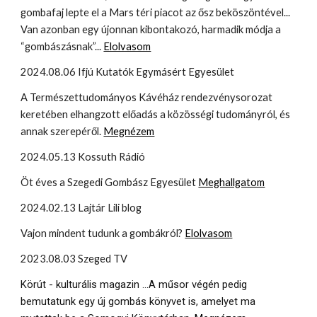
gombafaj lepte el a Mars téri piacot az ősz beköszöntével...
Van azonban egy újonnan kibontakozó, harmadik módja a
“gombászásnak”...
Elolvasom
2024.08.06 Ifjú Kutatók Egymásért Egyesület
A
Természettudományos Kávéház rendezvénysorozat
keretében elhangzott előadás a közösségi tudományról, és
annak szerepéről
.
Megnézem
2024.05.13 Kossuth Rádió
Öt éves a Szegedi Gombász Egyesület
Meghallgatom
2024.02.13 Lajtár Lili blog
Vajon mindent tudunk a gombákról?
Elolvasom
2023.08.03 Szeged TV
Körút - kulturális magazin ...
A műsor végén pedig
bemutatunk egy új gombás könyvet is, amelyet ma