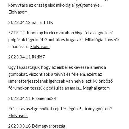
könyvtáré az ország első mikológiai gyűjteménye...
Elolvasom
2023.04.12 SZTE TTIK
SZTE TTIK h
onlap hírek rovatában hívja fel az egyetemi
polgárok figyelmét Gombák és bogarak - Mikológia Tanszék
előadásra...
Elolvasom
2023.04.11 Rádió7
Úgy tapasztaljuk, hogy az emberek kevéssé ismerik a
gombákat, viszont sok a tévhit és félelem, ezért az
ismeretterjesztésnek igencsak van helye, ezt különböző
fórumokon tesszük, pédául talán ma is...
Meghallgatom
2023.04.11 Promenad24
Friss, tavaszi gombákat rejt térségünk! – irány gyűjteni!
Elolvasom
2023.03.18 Délmagyarország