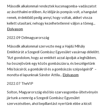
Második alkalommal rendeztek kucsmagomba-vadászatot
az ásotthalmi erdőben. Az időjárás pompás volt, a hangulat
remek, érdeklődő pedig annyi, hogy voltak, akiket vissza
kellett utasítani, nehogy kezelhetetlenné váljon a tömeg...
Elolvasom
2022.09 Délmagyarország
Második alkalommal szervezte meg a Hajdú Mihály
Emléktúrát a Szegedi Gombász Egyesület vasárnap délelőtt.
"Azt gondolom, hogy az emlékét azzal ápoljuk a leghűbben,
ha összejövünk egy közös gombászásra, és beszélgetünk
Misi bácsiról, a gombákról és a gombászás szépségeiről" –
mondta el lapunknak Sándor Attila...
Elolvasom
2022.07 TheVIP
Solton, Magyarország első bio szarvasgomba-ültetvényén
jártunk a nemrég a Szegedi Gombász Egyesület
szervezésében, ahol bepillantást nyertünk ebbe a kicsit