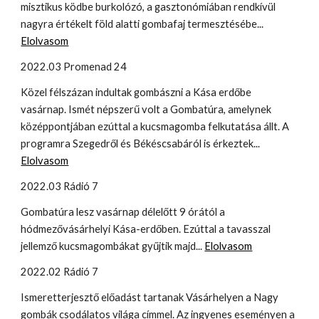
misztikus ködbe burkolózó, a gasztonómiában rendkívül
nagyra értékelt föld alatti gombafaj termesztésébe...
Elolvasom
2022.03 Promenad 24
Közel félszázan indultak gombászni a Kása erdőbe
vasárnap. Ismét népszerű volt a Gombatúra, amelynek
középpontjában ezúttal a kucsmagomba felkutatása állt. A
programra Szegedről és Békéscsabáról is érkeztek...
Elolvasom
2022.03 Rádió 7
Gombatúra lesz vasárnap délelőtt 9 órától a
hódmezővásárhelyi Kása-erdőben. Ezúttal a tavasszal
jellemző kucsmagombákat gyűjtik majd...
Elolvasom
2022.02 Rádió 7
Ismeretterjesztő előadást tartanak Vásárhelyen a Nagy
gombák csodálatos világa címmel. Az ingyenes eseményen a