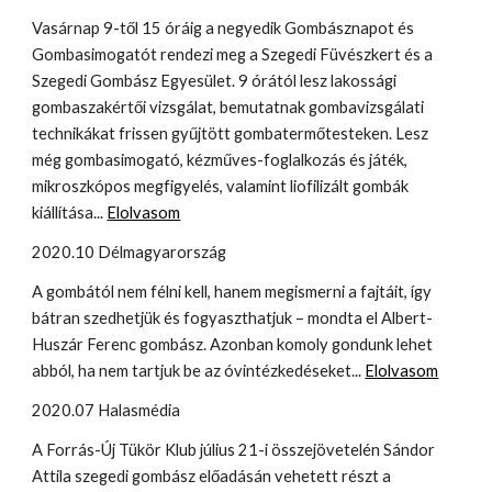
Vasárnap 9-től 15 óráig a negyedik Gombásznapot és
Gombasimogatót rendezi meg a Szegedi Füvészkert és a
Szegedi Gombász Egyesület. 9 órától lesz lakossági
gombaszakértői vizsgálat, bemutatnak gombavizsgálati
technikákat frissen gyűjtött gombatermőtesteken. Lesz
még gombasimogató, kézműves-foglalkozás és játék,
mikroszkópos megfigyelés, valamint liofilizált gombák
kiállítása...
Elolvasom
2020.10 Délmagyarország
A gombától nem félni kell, hanem megismerni a fajtáit, így
bátran szedhetjük és fogyaszthatjuk – mondta el Albert-
Huszár Ferenc gombász. Azonban komoly gondunk lehet
abból, ha nem tartjuk be az óvintézkedéseket...
Elolvasom
2020.07 Halasmédia
A Forrás-Új Tükör Klub július 21-i összejövetelén Sándor
Attila szegedi gombász előadásán vehetett részt a