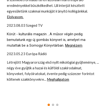
eredményekkel büszkélkedhet. Lili interjút készített
egyesületünk szakmai munkáját irányító kollégánkkal.
Elolvasom.
2023.08.03 Szeged TV
Körút - kulturális magazin ...
A műsor végén pedig
bemutatunk egy új gombás könyvet is, amelyet ma
mutattak be a Somogyi Könyvtárban.
Megnézem
2023.05.23 Európa Rádió
Létrejött Magyarország első nyílt mikológiai gyűjteménye, ...
négy éve gyűjtik a hazai és külföldi szakirodalmat,
könyveket, folyóiratokat, évente pedig százezer forintot
költenek szakkönyvekre...
Meghallgatom