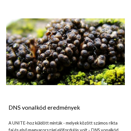
DNS vonalkód eredmények
A UNITE-hoz küldött minták - melyek között számos rikta
faj és első magyarországi előfordulás volt - DNS vonalkód