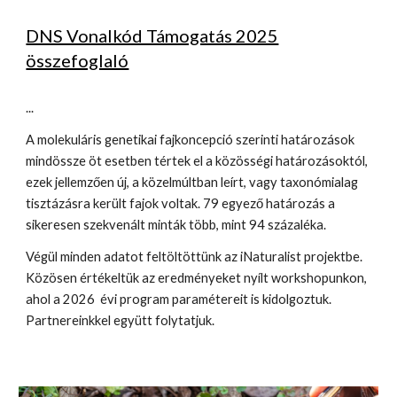
DNS Vonalkód Támogatás 2025
összefoglaló
...
A molekuláris genetikai fajkoncepció szerinti határozások
mindössze öt esetben tértek el a közösségi határozásoktól,
ezek jellemzően új, a közelmúltban leírt, vagy taxonómialag
tisztázásra került fajok voltak. 79 egyező határozás a
sikeresen szekvenált minták több, mint 94 százaléka.
Végül minden adatot feltöltöttünk az iNaturalist projektbe.
Közösen értékeltük az eredményeket nyílt workshopunkon,
ahol a 2026 évi program paramétereit is kidolgoztuk.
Partnereinkkel együtt folytatjuk.