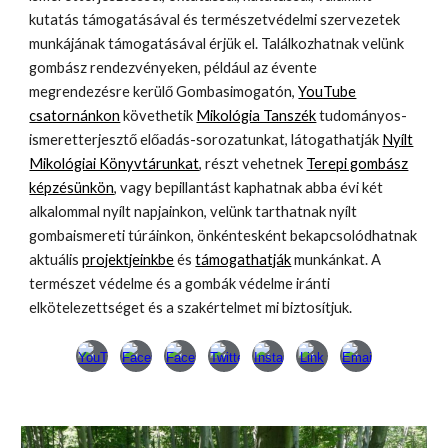
kutatás támogatásával és természetvédelmi szervezetek
munkájának támogatásával érjük el. Találkozhatnak velünk
gombász rendezvényeken, például az évente
megrendezésre kerülő Gombasimogatón,
YouTube
csatornánkon
követhetik
Mikológia Tanszék
tudományos-
ismeretterjesztő előadás-sorozatunkat, látogathatják
Nyílt
Mikológiai Könyvtárunkat
, részt vehetnek
Terepi gombász
képzésünkön
, vagy bepillantást kaphatnak abba évi két
alkalommal nyílt napjainkon, velünk tarthatnak nyílt
gombaismereti túráinkon, önkéntesként bekapcsolódhatnak
aktuális
projektjeinkbe
és
támogathatják
munkánkat. A
természet védelme és a gombák védelme iránti
elkötelezettséget és a szakértelmet mi biztosítjuk.