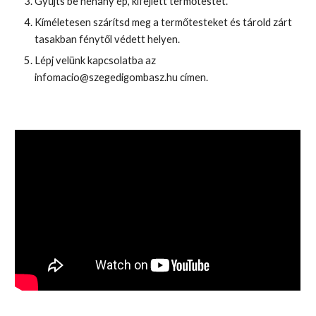
Gyűjts be néhány ép, kifejlett termőtestet.
Kíméletesen szárítsd meg a termőtesteket és tárold zárt
tasakban fénytől védett helyen.
Lépj velünk kapcsolatba az
infomacio@szegedigombasz.hu címen.