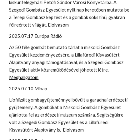
kiskunfélegyházi Petőfi Sándor Városi Könyvtárba. A
Szegedi Gombász Egyesület nyílt nap keretében mutatta be
a Terepi Gombász képzést és a gombák sokszínű, gyakran
félreértett világát.
Elolvasom
2025.07.17 Európa Rádió
Az 50 féle gombát bemutató tárlat a miskolci Gombász
Egyesület kezdeményezésére, a Lillafüredi Kisvasútért
Alapítvány anyagi támogatásával, és a Szegedi Gombász
Egyesület aktív közreműködésével jöhetett létre.
Meghallgatom
2025.07.10 Minap
Liofilizált gombagyűjteménnyel bővült a garadnai erdészeti
gyűjtemény. A gombákat a Miskolci Gombász Egyesület
ajánlotta fel az erdészeti múzeum számára. Segítségükre
volt a Szegedi Gombász Egyesület és a Lillafüredi
Kisvasútért Alapítvány is.
Elolvasom