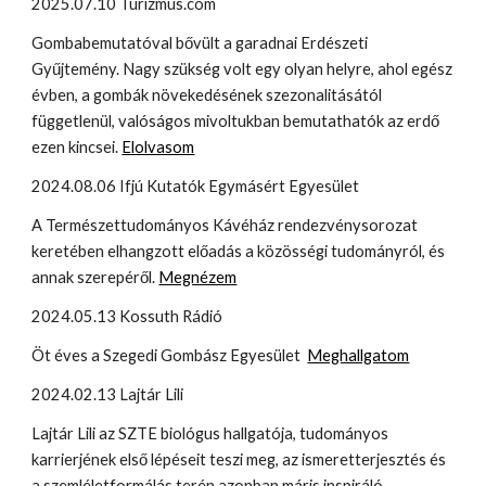
2025.07.10 Turizmus.com
Gombabemutatóval bővült a garadnai Erdészeti
Gyűjtemény. Nagy szükség volt egy olyan helyre, ahol egész
évben, a gombák növekedésének szezonalitásától
függetlenül, valóságos mivoltukban bemutathatók az erdő
ezen kincsei.
Elolvasom
2024.08.06 Ifjú Kutatók Egymásért Egyesület
A Természettudományos Kávéház rendezvénysorozat
keretében elhangzott előadás a közösségi tudományról, és
annak szerepéről.
Megnézem
2024.05.13 Kossuth Rádió
Öt éves a Szegedi Gombász Egyesület
Meghallgatom
2024.02.13 Lajtár Lili
Lajtár Lili az SZTE biológus hallgatója, tudományos
karrierjének első lépéseit teszi meg, az ismeretterjesztés és
a szemléletformálás terén azonban máris inspiráló