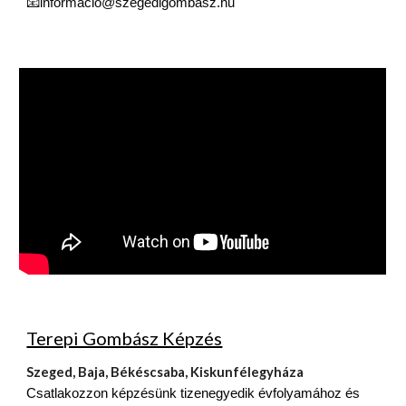
📧informacio@szegedigombasz.hu
Terepi Gombász Képzés
Szeged, Baja, Békéscsaba, Kiskunfélegyháza
Csatlakozzon képzésünk tizenegyedik évfolyamához és