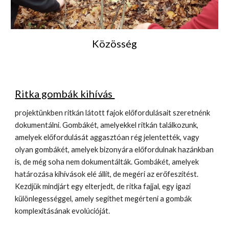
Közösség
Ritka gombák kihívás
projektünkben
ritkán látott
fajok előfordulásait szeretnénk
dokumentálni. Gombákét, amelyekkel ritkán találkozunk,
amelyek előfordulását aggasztóan rég jelentették, vagy
olyan gombákét, amelyek bizonyára
előfordulnak
hazánkban
is, de még soha nem dokumentálták. Gombákét, amelyek
határozása kihívások elé állít, de megéri az erőfeszítést.
Kezdjük mindjárt egy elterjedt, de ritka fajjal, egy igazi
különlegességgel, amely segíthet megérteni a gombák
komplexitásának evolúcióját.