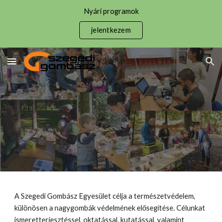
Nyári programok
Skip to main content
Skip to navigation
jelentkezem
A Szegedi Gombász Egyesület célja a természetvédelem,
különösen a nagygombák védelmének elősegítése. Célunkat
ismeretterjesztéssel, oktatással, kutatással, valamint