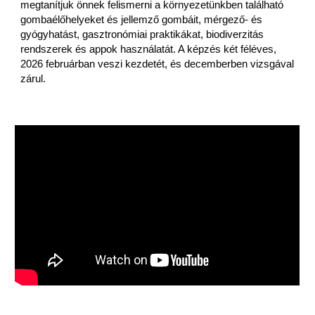
m
egtanítjuk önnek felismerni a környezetünkben található
gombaélőhelyeket és jellemző gombáit, mérgező- és
gyógyhatást, gasztronómiai praktikákat, biodiverzitás
rendszerek és appok használatát. A képzés két féléves,
202
6
februárban veszi kezdetét, és decemberben vizsgával
zárul.