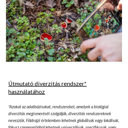
Útmutató diverzitás rendszer*
használatához
*Azokat az adatbázisokat, rendszereket, amelyek a biológiai
diverzitás megismerését szolgálják, diverzitás rendszereknek
nevezzük. Földrajzi értelemben lehetnek globálisak vagy lokálisak,
fókusz szempontjából lehetnek univerzálisak, specifikusak, vagy