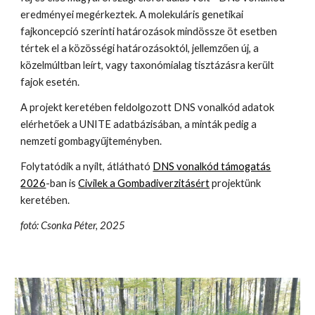
eredményei megérkeztek. A molekuláris genetikai
fajkoncepció szerinti határozások mindössze öt esetben
tértek el a közösségi határozásoktól, jellemzően új, a
közelmúltban leírt, vagy taxonómialag tisztázásra került
fajok esetén.
A projekt keretében feldolgozott DNS vonalkód adatok
elérhetőek a UNITE adatbázisában, a minták pedig a
nemzeti gombagyűjteményben.
Folytatódik a nyílt, átlátható
DNS vonalkód támogatás
2026
-ban is
Civilek a Gombadiverzitásért
projektünk
keretében.
fotó: Csonka Péter, 2025