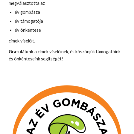
megválasztotta az
év gombásza
év támogatója
év önkéntese
címek viselőit.
Gratulálunk
a címek viselőinek, és köszönjük támogatóink
és önkénteseink segítségét!