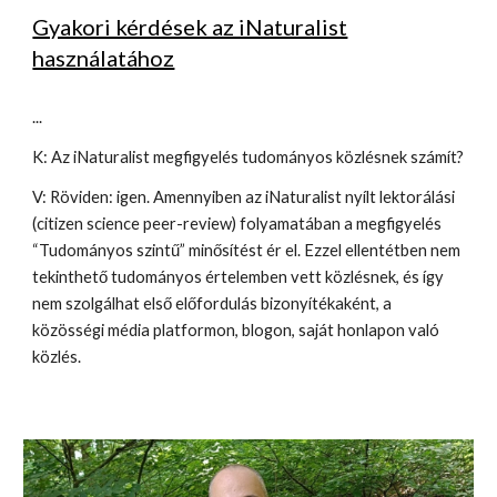
Gyakori kérdések az iNaturalist
használatához
...
K: Az iNaturalist megfigyelés tudományos közlésnek számít?
V: Röviden: igen. Amennyiben az iNaturalist nyílt lektorálási
(citizen science peer-review) folyamatában a megfigyelés
“Tudományos szintű” minősítést ér el. Ezzel ellentétben nem
tekinthető tudományos értelemben vett közlésnek, és így
nem szolgálhat első előfordulás bizonyítékaként, a
közösségi média platformon, blogon, saját honlapon való
közlés.