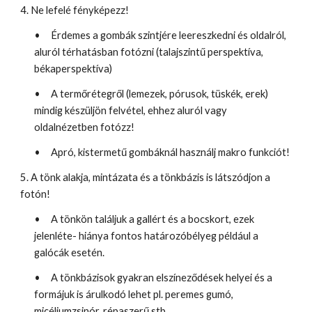
4. Ne lefelé fényképezz!
•
Érdemes a gombák szintjére leereszkedni és oldalról,
aluról térhatásban fotózni (talajszintű perspektíva,
békaperspektíva)
•
A termőrétegről (lemezek, pórusok, tüskék, erek)
mindig készüljön felvétel, ehhez aluról vagy
oldalnézetben fotózz!
•
Apró, kistermetű gombáknál használj makro funkciót!
5. A tönk alakja, mintázata és a tönkbázis is látszódjon a
fotón!
•
A tönkön találjuk a gallért és a bocskort, ezek
jelenléte- hiánya fontos határozóbélyeg például a
galócák esetén.
•
A tönkbázisok gyakran elszíneződések helyei és a
formájuk is árulkodó lehet pl. peremes gumó,
micéliumzsinór, répaszerű stb.