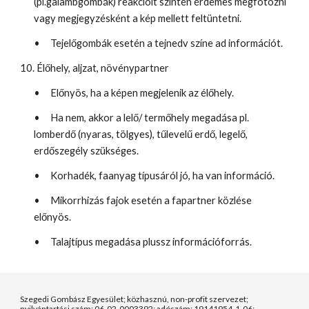
(pl.galambgombák) reakcióit szintén érdemes megfotózni
vagy megjegyzésként a kép mellett feltüntetni.
•
Tejelőgombák esetén a tejnedv színe ad információt.
10. Élőhely, aljzat, növénypartner
•
Előnyös, ha a képen megjelenik az élőhely.
•
Ha nem, akkor a lelő/ termőhely megadása pl.
lomberdő (nyaras, tölgyes), tűlevelű erdő, legelő,
erdőszegély szükséges.
•
Korhadék, faanyag típusáról jó, ha van információ.
•
Mikorrhizás fajok esetén a fapartner közlése
előnyös.
•
Talajtípus megadása plussz információforrás.
Szegedi Gombász Egyesület; közhasznú, non-profit szervezet;
nyilvántartási szám: 06-02-0003392; adószám: 19141954-1-06;