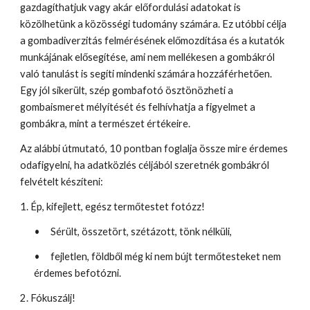
gazdagíthatjuk vagy akár előfordulási adatokat is
közölhetünk a közösségi tudomány számára. Ez utóbbi célja
a gombadiverzitás felmérésének előmozdítása és a kutatók
munkájának elősegítése, ami nem mellékesen a gombákról
való tanulást is segíti mindenki számára hozzáférhetően.
Egy jól sikerült, szép gombafotó ösztönözheti a
gombaismeret mélyítését és felhívhatja a figyelmet a
gombákra, mint a természet értékeire.
Az alábbi útmutató, 10 pontban foglalja össze mire érdemes
odafigyelni, ha adatközlés céljából szeretnék gombákról
felvételt készíteni:
1. Ép, kifejlett, egész termőtestet fotózz!
•
Sérült, összetört, szétázott, tönk nélküli,
•
fejletlen, földből még ki nem bújt termőtesteket nem
érdemes befotózni.
2. Fókuszálj!