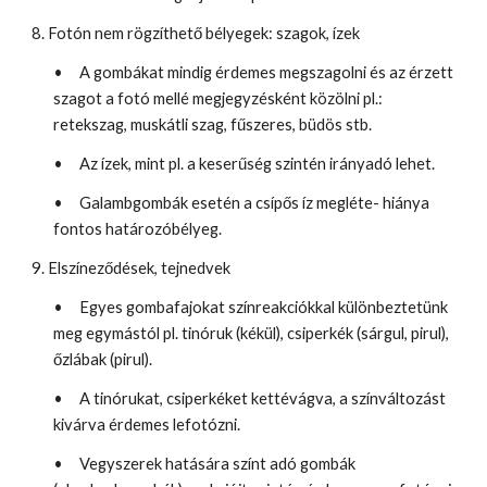
8. Fotón nem rögzíthető bélyegek: szagok, ízek
•
A gombákat mindig érdemes megszagolni és az érzett
szagot a fotó mellé megjegyzésként közölni pl.:
retekszag, muskátli szag, fűszeres, büdös stb.
•
Az ízek, mint pl. a keserűség szintén irányadó lehet.
•
Galambgombák esetén a csípős íz megléte- hiánya
fontos határozóbélyeg.
9. Elszíneződések, tejnedvek
•
Egyes gombafajokat színreakciókkal különbeztetünk
meg egymástól pl. tinóruk (kékül), csiperkék (sárgul, pirul),
őzlábak (pirul).
•
A tinórukat, csiperkéket kettévágva, a színváltozást
kivárva érdemes lefotózni.
•
Vegyszerek hatására színt adó gombák