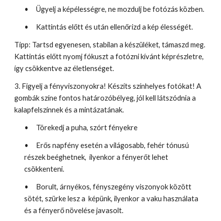
•
Ügyelj a képélességre, ne mozdulj be fotózás közben.
•
Kattintás előtt és után ellenőrizd a kép élességét.
Tipp: Tartsd egyenesen, stabilan a készüléket, támaszd meg.
Kattintás előtt nyomj fókuszt a fotózni kívánt képrészletre,
így csökkentve az életlenséget.
3. Figyelj a fényviszonyokra! Készíts színhelyes fotókat! A
gombák színe fontos határozóbélyeg, jól kell látszódnia a
kalapfelszínnek és a mintázatának.
•
Törekedj a puha, szórt fényekre
•
Erős napfény esetén a világosabb, fehér tónusú
részek beéghetnek, ilyenkor a fényerőt lehet
csökkenteni.
•
Borult, árnyékos, fényszegény viszonyok között
sötét, szürke lesz a képünk, ilyenkor a vaku használata
és a fényerő növelése javasolt.