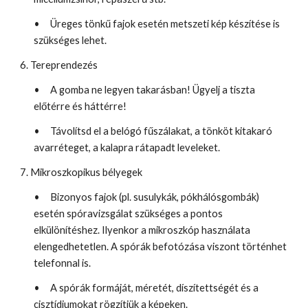
•
Üreges tönkű fajok esetén metszeti kép készítése is
szükséges lehet.
6. Tereprendezés
•
A gomba ne legyen takarásban! Ügyelj a tiszta
előtérre és háttérre!
•
Távolítsd el a belógó fűszálakat, a tönköt kitakaró
avarréteget, a kalapra rátapadt leveleket.
7. Mikroszkopikus bélyegek
•
Bizonyos fajok (pl. susulykák, pókhálósgombák)
esetén spóravizsgálat szükséges a pontos
elkülönítéshez. Ilyenkor a mikroszkóp használata
elengedhetetlen. A spórák befotózása viszont történhet
telefonnal is.
•
A spórák formáját, méretét, díszítettségét és a
cisztídiumokat rögzítjük a képeken.