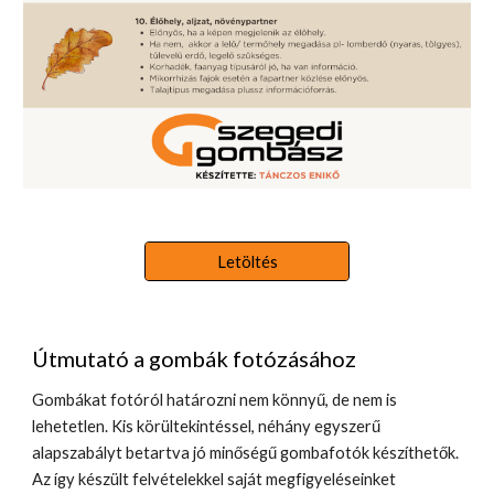
Letöltés
Útmutató a gombák fotózásához
Gombákat fotóról határozni nem könnyű, de nem is
lehetetlen. Kis körültekintéssel, néhány egyszerű
alapszabályt betartva jó minőségű gombafotók készíthetők.
Az így készült felvételekkel saját megfigyeléseinket